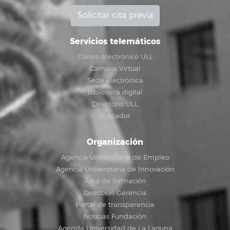
Solicitar cita previa
Servicios telemáticos
Correo electrónico ULL
Campus Virtual
Sede electrónica
Biblioteca digital
Directorio ULL
Buscador
Organización
Agencia Universitaria de Empleo
Agencia Universitaria de Innovación
Área de formación
Dirección Gerencia
Portal de transparencia
Noticias Fundación
Agenda Universidad de La Laguna