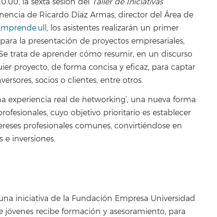
0.00, la sexta sesión del
Taller de Iniciativas
ponencia de Ricardo Díaz Armas, director del Área de
mprende.ull
, los asistentes realizarán un primer
para la presentación de proyectos empresariales,
’. Se trata de aprender cómo resumir, en un discurso
ier proyecto, de forma concisa y eficaz, para captar
versores, socios o clientes, entre otros.
na experiencia real de `networking’, una nueva forma
ofesionales, cuyo objetivo prioritario es establecer
reses profesionales comunes, convirtiéndose en
 e inversiones.
una iniciativa de la Fundación Empresa Universidad
e jóvenes recibe formación y asesoramiento, para