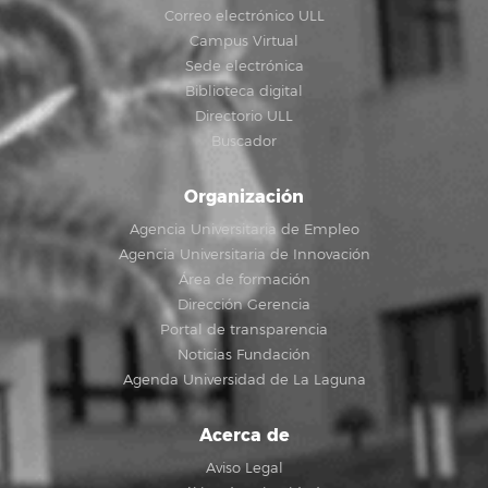
Correo electrónico ULL
Campus Virtual
Sede electrónica
Biblioteca digital
Directorio ULL
Buscador
Organización
Agencia Universitaria de Empleo
Agencia Universitaria de Innovación
Área de formación
Dirección Gerencia
Portal de transparencia
Noticias Fundación
Agenda Universidad de La Laguna
Acerca de
Aviso Legal