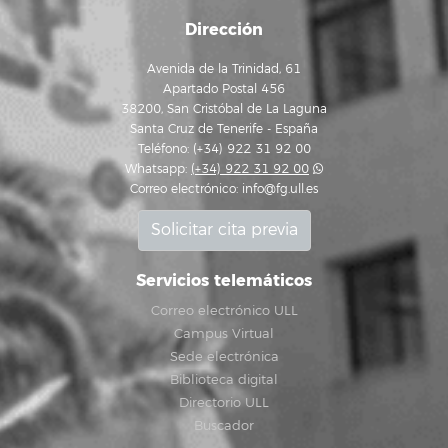
Dirección
Avenida de la Trinidad, 61
Apartado Postal 456
38200, San Cristóbal de La Laguna
Santa Cruz de Tenerife - España
Teléfono: (+34) 922 31 92 00
Whatsapp:
(+34) 922 31 92 00
Correo electrónico:
info@fg.ull.es
Solicitar cita previa
Servicios telemáticos
Correo electrónico ULL
Campus Virtual
Sede electrónica
Biblioteca digital
Directorio ULL
Buscador