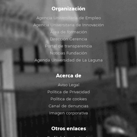
Organización
Agencia Universitaria de Empleo
Agencia Universitaria de Innovación
Área de formación
Dirección Gerencia
Portal de transparencia
Noticias Fundación
Agenda Universidad de La Laguna
Acerca de
Aviso Legal
Política de Privacidad
Política de cookies
Canal de denuncias
Imagen corporativa
Otros enlaces