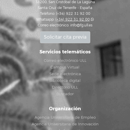
38200, San Cristóbal de La Laguna
Santa Cruz de Tenerife - España
Teléfono: (+34) 922 31 92 00
Whatsapp:
(+34) 922 31 92 00
Correo electrónico:
info@fg.ull.es
Solicitar cita previa
Servicios telemáticos
Correo electrónico ULL
Campus Virtual
Sede electrónica
Biblioteca digital
Directorio ULL
Buscador
Organización
Agencia Universitaria de Empleo
Agencia Universitaria de Innovación