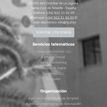
38200, San Cristóbal de La Laguna
Santa Cruz de Tenerife - España
Teléfono: (+34) 922 31 92 00
Whatsapp:
(+34) 922 31 92 00
Correo electrónico:
info@fg.ull.es
Solicitar cita previa
Servicios telemáticos
Correo electrónico ULL
Campus Virtual
Sede electrónica
Biblioteca digital
Directorio ULL
Buscador
Organización
Agencia Universitaria de Empleo
Agencia Universitaria de Innovación