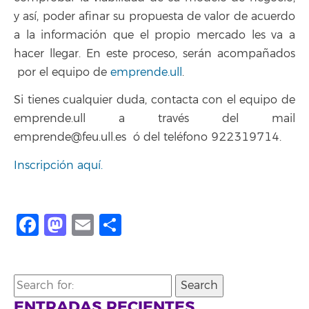
y así, poder afinar su propuesta de valor de acuerdo
a la información que el propio mercado les va a
hacer llegar. En este proceso, serán acompañados
por el equipo de
emprende.ull
.
Si tienes cualquier duda, contacta con el equipo de
emprende.ull a través del mail
emprende@feu.ull.es ó del teléfono 922319714.
Inscripción aquí.
Facebook
Mastodon
Email
Compartir
Search
for:
ENTRADAS RECIENTES