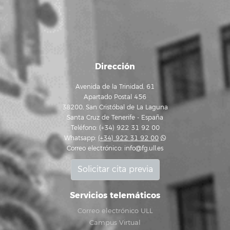
Dirección
Avenida de la Trinidad, 61
Apartado Postal 456
38200, San Cristóbal de La Laguna
Santa Cruz de Tenerife - España
Teléfono: (+34) 922 31 92 00
Whatsapp:
(+34) 922 31 92 00
Correo electrónico:
info@fg.ull.es
Solicitar cita previa
Servicios telemáticos
Correo electrónico ULL
Campus Virtual