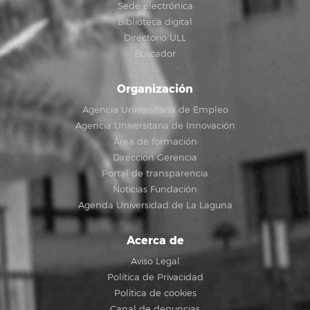
Sede electrónica
Biblioteca digital
Directorio ULL
Buscador
Organización
Agencia Universitaria de Empleo
Agencia Universitaria de Innovación
Área de formación
Dirección Gerencia
Portal de transparencia
Noticias Fundación
Agenda Universidad de La Laguna
Acerca de
Aviso Legal
Política de Privacidad
Política de cookies
Canal de denuncias