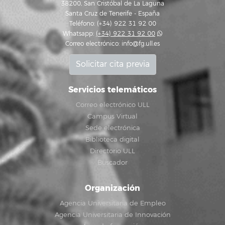
38200, San Cristóbal de La Laguna
Santa Cruz de Tenerife - España
Teléfono: (+34) 922 31 92 00
Whatsapp:
(+34) 922 31 92 00
Correo electrónico:
info@fg.ull.es
Solicitar cita previa
Servicios telemáticos
Correo electrónico ULL
Campus Virtual
Sede electrónica
Biblioteca digital
Directorio ULL
Buscador
Organización
Agencia Universitaria de Empleo
Agencia Universitaria de Innovación