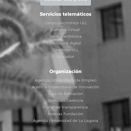
Servicios telemáticos
Correo electrónico ULL
Campus Virtual
Sede electrónica
Biblioteca digital
Directorio ULL
Buscador
Organización
Agencia Universitaria de Empleo
Agencia Universitaria de Innovación
Área de formación
Dirección Gerencia
Portal de transparencia
Noticias Fundación
Agenda Universidad de La Laguna