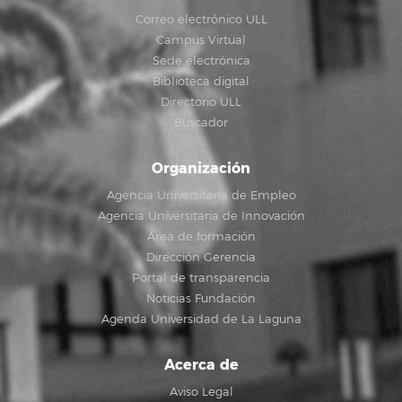
Correo electrónico ULL
Campus Virtual
Sede electrónica
Biblioteca digital
Directorio ULL
Buscador
Organización
Agencia Universitaria de Empleo
Agencia Universitaria de Innovación
Área de formación
Dirección Gerencia
Portal de transparencia
Noticias Fundación
Agenda Universidad de La Laguna
Acerca de
Aviso Legal