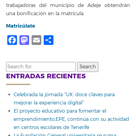
trabajadoras del municipio de Adeje obtendrán
una bonificación en la matrícula.
Matricúlate
Facebook
Mastodon
Email
Compartir
Search
for:
ENTRADAS RECIENTES
Celebrada la jornada “UX: doce claves para
mejorar la experiencia digital”
El proyecto educativo para fomentar el
emprendimiento,EPE, continúa con su actividad
en centros escolares de Tenerife
La Fundación General universitaria se suma,