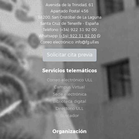
Avenida de la Trinidad, 61
Apartado Postal 456
38200, San Cristóbal de La Laguna
Santa Cruz de Tenerife - España
Teléfono: (+34) 922 31 92 00
Whatsapp:
(+34) 922 31 92 00
Correo electrónico:
info@fg.ull.es
Solicitar cita previa
Servicios telemáticos
Correo electrónico ULL
Campus Virtual
Sede electrónica
Biblioteca digital
Directorio ULL
Buscador
Organización