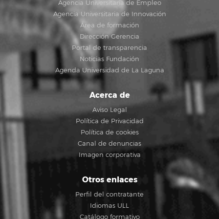
Agencia Universitaria de Empleo
Agencia Universitaria de Innovación
Área de formación
Dirección Gerencia
Portal de transparencia
Noticias Fundación
Agenda Universidad de La Laguna
Acerca de
Aviso Legal
Política de Privacidad
Política de cookies
Canal de denuncias
Imagen corporativa
Otros enlaces
Perfil del contratante
Idiomas ULL
Catálogo formativo