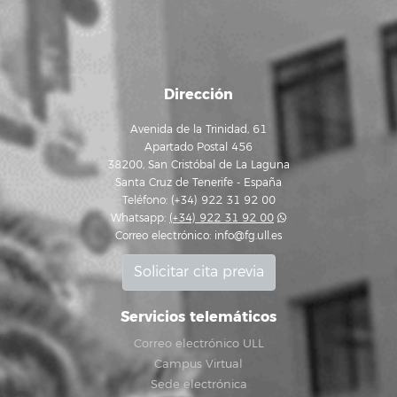
Dirección
Avenida de la Trinidad, 61
Apartado Postal 456
38200, San Cristóbal de La Laguna
Santa Cruz de Tenerife - España
Teléfono: (+34) 922 31 92 00
Whatsapp:
(+34) 922 31 92 00
Correo electrónico:
info@fg.ull.es
Solicitar cita previa
Servicios telemáticos
Correo electrónico ULL
Campus Virtual
Sede electrónica