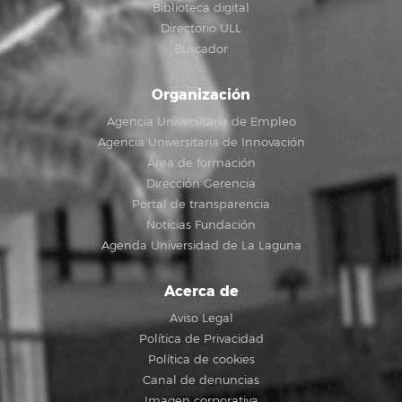
Biblioteca digital
Directorio ULL
Buscador
Organización
Agencia Universitaria de Empleo
Agencia Universitaria de Innovación
Área de formación
Dirección Gerencia
Portal de transparencia
Noticias Fundación
Agenda Universidad de La Laguna
Acerca de
Aviso Legal
Política de Privacidad
Política de cookies
Canal de denuncias
Imagen corporativa