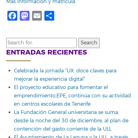
Más información y matrícula
Facebook
Mastodon
Email
Share
Search
for:
ENTRADAS RECIENTES
Celebrada la jornada “UX: doce claves para
mejorar la experiencia digital”
El proyecto educativo para fomentar el
emprendimiento,EPE, continúa con su actividad
en centros escolares de Tenerife
La Fundación General universitaria se suma,
desde la noche del 30 de diciembre, al plan de
contención del gasto corriente de la ULL
El Ayuntamiento de La Laguna y la ULL, a través