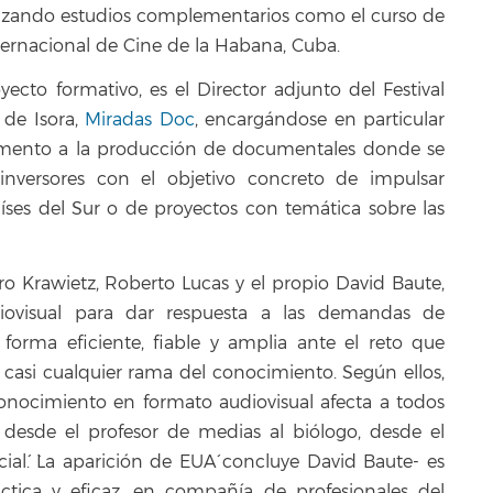
alizando estudios complementarios como el curso de
ternacional de Cine de la Habana, Cuba.
cto formativo, es el Director adjunto del Festival
 de Isora,
Miradas Doc
, encargándose en particular
omento a la producción de documentales donde se
inversores con el objetivo concreto de impulsar
íses del Sur o de proyectos con temática sobre las
ro Krawietz, Roberto Lucas y el propio David Baute,
diovisual para dar respuesta a las demandas de
e forma eficiente, fiable y amplia ante el reto que
n casi cualquier rama del conocimiento. Según ellos,
conocimiento en formato audiovisual afecta a todos
 desde el profesor de medias al biólogo, desde el
cial´. `La aparición de EUA´ concluye David Baute- es
tica y eficaz, en compañía de profesionales del