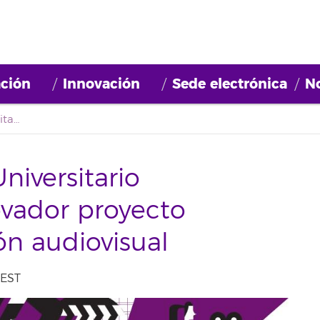
ción
Innovación
Sede electrónica
No
Arranca el Espacio Universitario Audiovisual, un innovador proyecto formativo en creación audiovisual
niversitario
ovador proyecto
ón audiovisual
CEST