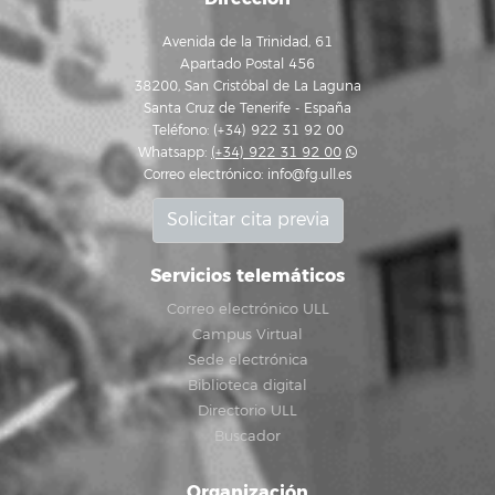
Avenida de la Trinidad, 61
Apartado Postal 456
38200, San Cristóbal de La Laguna
Santa Cruz de Tenerife - España
Teléfono: (+34) 922 31 92 00
Whatsapp:
(+34) 922 31 92 00
Correo electrónico:
info@fg.ull.es
Solicitar cita previa
Servicios telemáticos
Correo electrónico ULL
Campus Virtual
Sede electrónica
Biblioteca digital
Directorio ULL
Buscador
Organización