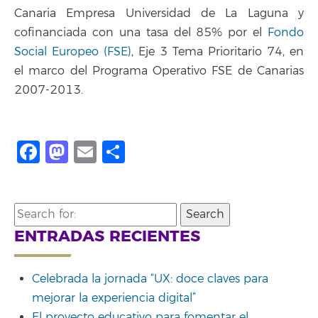
Canaria Empresa Universidad de La Laguna y
cofinanciada con una tasa del 85% por el
Fondo
Social Europeo (FSE)
, Eje 3 Tema Prioritario 74, en
el marco del Programa Operativo FSE de Canarias
2007-2013.
Facebook
Mastodon
Email
Share
Search
for:
ENTRADAS RECIENTES
Celebrada la jornada “UX: doce claves para
mejorar la experiencia digital”
El proyecto educativo para fomentar el