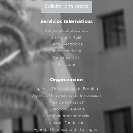
Solicitar cita previa
Servicios telemáticos
Correo electrónico ULL
Campus Virtual
Sede electrónica
Biblioteca digital
Directorio ULL
Buscador
Organización
Agencia Universitaria de Empleo
Agencia Universitaria de Innovación
Área de formación
Dirección Gerencia
Portal de transparencia
Noticias Fundación
Agenda Universidad de La Laguna