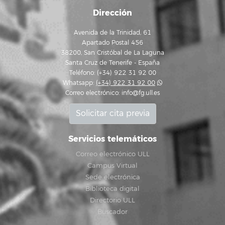
Dirección
Avenida de la Trinidad, 61
Apartado Postal 456
38200, San Cristóbal de La Laguna
Santa Cruz de Tenerife - España
Teléfono: (+34) 922 31 92 00
Whatsapp:
(+34) 922 31 92 00
Correo electrónico:
info@fg.ull.es
Solicitar cita previa
Servicios telemáticos
Correo electrónico ULL
Campus Virtual
Sede electrónica
Biblioteca digital
Directorio ULL
Buscador