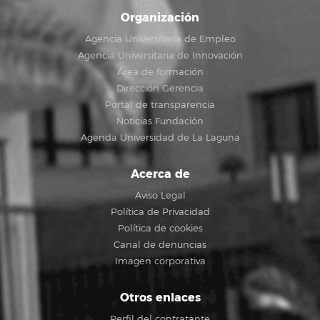
Organización
Agencia Universitaria de Empleo
Agencia Universitaria de Innovación
Área de formación
Dirección Gerencia
Portal de transparencia
Noticias Fundación
Agenda Universidad de La Laguna
Acerca de
Aviso Legal
Política de Privacidad
Política de cookies
Canal de denuncias
Imagen corporativa
Otros enlaces
Perfil del contratante