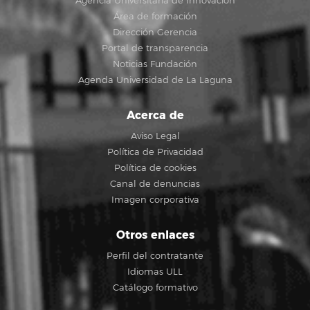
Agencia Universitaria de Innovación
Área de formación
Dirección Gerencia
Portal de transparencia
Noticias Fundación
Agenda Universidad de La Laguna
Acerca de
Aviso Legal
Política de Privacidad
Política de cookies
Canal de denuncias
Imagen corporativa
Otros enlaces
Perfil del contratante
Idiomas ULL
Catálogo formativo