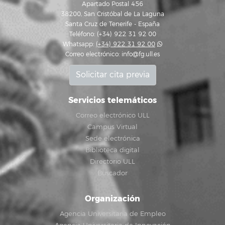
Apartado Postal 456
38200, San Cristóbal de La Laguna
Santa Cruz de Tenerife - España
Teléfono: (+34) 922 31 92 00
Whatsapp:
(+34) 922 31 92 00
Correo electrónico:
info@fg.ull.es
Solicitar cita previa
Servicios telemáticos
Correo electrónico ULL
Campus Virtual
Sede electrónica
Biblioteca digital
Directorio ULL
Buscador
Organización
Agencia Universitaria de Empleo