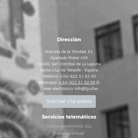
Dirección
Avenida de la Trinidad, 61
Apartado Postal 456
38200, San Cristóbal de La Laguna
Santa Cruz de Tenerife - España
Teléfono: (+34) 922 31 92 00
Whatsapp:
(+34) 922 31 92 00
Correo electrónico:
info@fg.ull.es
Solicitar cita previa
Servicios telemáticos
Correo electrónico ULL
Campus Virtual