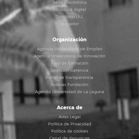
Sede electrónica
Biblioteca digital
Directorio ULL
Buscador
Organización
Agencia Universitaria de Empleo
Agencia Universitaria de Innovación
Área de formación
Dirección Gerencia
Portal de transparencia
Noticias Fundación
Agenda Universidad de La Laguna
Acerca de
Aviso Legal
Política de Privacidad
Política de cookies
Canal de denuncias