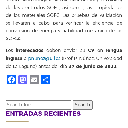
sólido. Se investigará la microestructura (porosidad)
de los electrodos SOFC, así como, las propiedades
de los materiales SOFC. Las pruebas de validación
se llevarán a cabo para verificar la eficiencia de
conversión de energía y fiabilidad mecánica de las
SOFCs.
interesados
CV
lengua
Los
deben enviar su
en
inglesa
a
pnunez@ull.es
(Prof P. Núñez; Universidad
27 de junio de 2011
de La Laguna) antes del día
.
Facebook
Mastodon
Email
Compartir
Search
for:
ENTRADAS RECIENTES