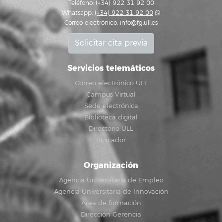
Teléfono: (+34) 922 31 92 00
Whatsapp:
(+34) 922 31 92 00
Correo electrónico:
info@fg.ull.es
Solicitar cita previa
Servicios telemáticos
Correo electrónico ULL
Campus Virtual
Sede electrónica
Biblioteca digital
Directorio ULL
Buscador
Organización
Agencia Universitaria de Empleo
Agencia Universitaria de Innovación
Área de formación
Dirección Gerencia