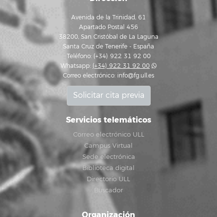
Avenida de la Trinidad, 61
Apartado Postal 456
38200, San Cristóbal de La Laguna
Santa Cruz de Tenerife - España
Teléfono: (+34) 922 31 92 00
Whatsapp:
(+34) 922 31 92 00
Correo electrónico:
info@fg.ull.es
Solicitar cita previa
Servicios telemáticos
Correo electrónico ULL
Campus Virtual
Sede electrónica
Biblioteca digital
Directorio ULL
Buscador
Organización