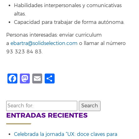
Habilidades interpersonales y comunicativas
altas.
Capacidad para trabajar de forma autónoma.
Personas interesadas: enviar curriculum
a
ebartra@solidselection.com
o llamar al número
93 323 84 83.
Facebook
Mastodon
Email
Compartir
Search
for:
ENTRADAS RECIENTES
Celebrada la jornada “UX: doce claves para