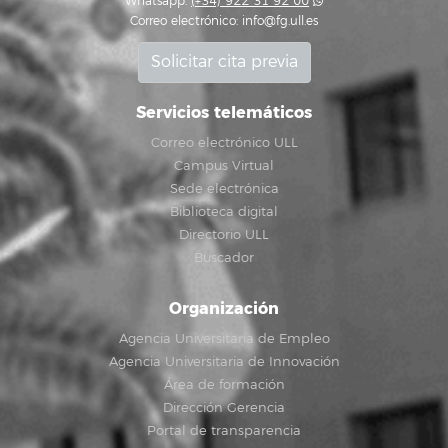
Whatsapp:
(+34) 922 31 92 00
Correo electrónico:
info@fg.ull.es
Solicitar cita previa
Servicios telemáticos
Correo electrónico ULL
Campus Virtual
Sede electrónica
Biblioteca digital
Directorio ULL
Buscador
Organización
Agencia Universitaria de Empleo
Agencia Universitaria de Innovación
Área de formación
Dirección Gerencia
Portal de transparencia