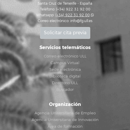
Santa Cruz de Tenerife - España
Teléfono: (+34) 922 31 92 00
Whatsapp:
(+34) 922 31 92 00
Correo electrónico:
info@fg.ull.es
Solicitar cita previa
Servicios telemáticos
Correo electrónico ULL
Campus Virtual
Sede electrónica
Biblioteca digital
Directorio ULL
Buscador
Organización
Agencia Universitaria de Empleo
Agencia Universitaria de Innovación
Área de formación