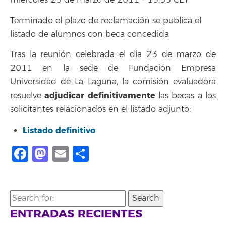
miércoles 23 de marzo de 2011 - 15:53 CET
Terminado el plazo de reclamación se publica el
listado de alumnos con beca concedida
Tras la reunión celebrada el día 23 de marzo de
2011 en la sede de Fundación Empresa
Universidad de La Laguna, la comisión evaluadora
adjudicar definitivamente
resuelve
las becas a los
solicitantes relacionados en el listado adjunto:
Listado definitivo
Facebook
Mastodon
Email
Compartir
Search
for:
ENTRADAS RECIENTES