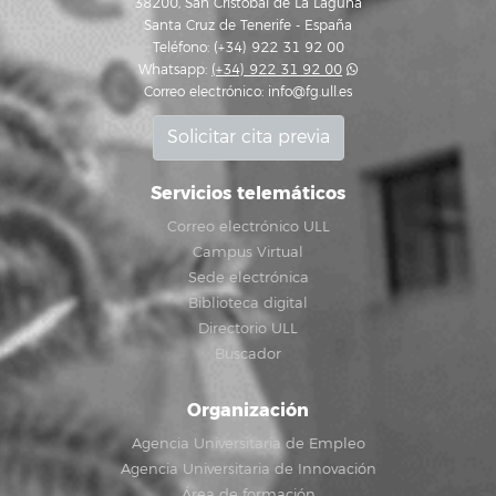
38200, San Cristóbal de La Laguna
Santa Cruz de Tenerife - España
Teléfono: (+34) 922 31 92 00
Whatsapp:
(+34) 922 31 92 00
Correo electrónico:
info@fg.ull.es
Solicitar cita previa
Servicios telemáticos
Correo electrónico ULL
Campus Virtual
Sede electrónica
Biblioteca digital
Directorio ULL
Buscador
Organización
Agencia Universitaria de Empleo
Agencia Universitaria de Innovación
Área de formación