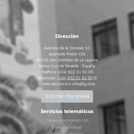
Dirección
Avenida de la Trinidad, 61
Apartado Postal 456
38200, San Cristóbal de La Laguna
Santa Cruz de Tenerife - España
Teléfono: (+34) 922 31 92 00
Whatsapp:
(+34) 922 31 92 00
Correo electrónico:
info@fg.ull.es
Solicitar cita previa
Servicios telemáticos
Correo electrónico ULL
Campus Virtual