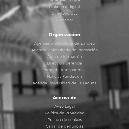
Sede electrónica
Biblioteca digital
Directorio ULL
Buscador
Organización
Agencia Universitaria de Empleo
Agencia Universitaria de Innovación
Área de formación
Dirección Gerencia
Portal de transparencia
Noticias Fundación
Agenda Universidad de La Laguna
Acerca de
Aviso Legal
Política de Privacidad
Política de cookies
Canal de denuncias