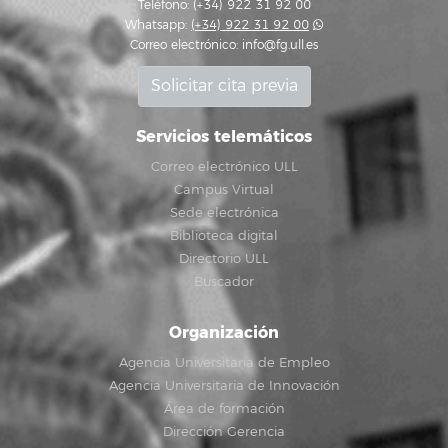
Teléfono: (+34) 922 31 92 00
Whatsapp:
(+34) 922 31 92 00
Correo electrónico:
info@fg.ull.es
Solicitar cita previa
Servicios telemáticos
Correo electrónico ULL
Campus Virtual
Sede electrónica
Biblioteca digital
Directorio ULL
Buscador
Organización
Agencia Universitaria de Empleo
Agencia Universitaria de Innovación
Área de formación
Dirección Gerencia