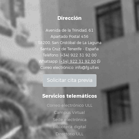
Dirección
Avenida de la Trinidad, 61
Apartado Postal 456
38200, San Cristóbal de La Laguna
Santa Cruz de Tenerife - España
Teléfono: (+34) 922 31 92 00
Whatsapp:
(+34) 922 31 92 00
Correo electrónico:
info@fg.ull.es
Solicitar cita previa
Servicios telemáticos
Correo electrónico ULL
Campus Virtual
Sede electrónica
Biblioteca digital
Directorio ULL