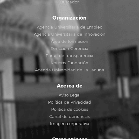
Buscador
Organización
Agencia Universitaria de Empleo
Agencia Universitaria de Innovación
Área de formación
Dirección Gerencia
Portal de transparencia
Noticias Fundación
Agenda Universidad de La Laguna
Acerca de
Aviso Legal
Política de Privacidad
Política de cookies
Canal de denuncias
Imagen corporativa