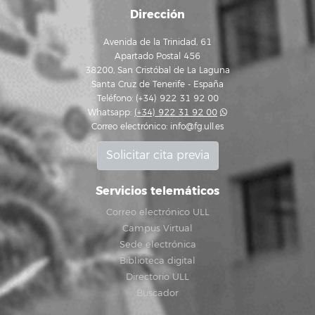
Dirección
Avenida de la Trinidad, 61
Apartado Postal 456
38200, San Cristóbal de La Laguna
Santa Cruz de Tenerife - España
Teléfono: (+34) 922 31 92 00
Whatsapp:
(+34) 922 31 92 00
Correo electrónico:
info@fg.ull.es
Solicitar cita previa
Servicios telemáticos
Correo electrónico ULL
Campus Virtual
Sede electrónica
Biblioteca digital
Directorio ULL
Buscador