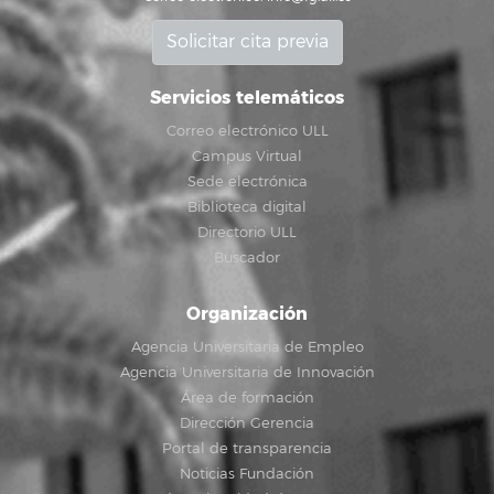
Solicitar cita previa
Servicios telemáticos
Correo electrónico ULL
Campus Virtual
Sede electrónica
Biblioteca digital
Directorio ULL
Buscador
Organización
Agencia Universitaria de Empleo
Agencia Universitaria de Innovación
Área de formación
Dirección Gerencia
Portal de transparencia
Noticias Fundación