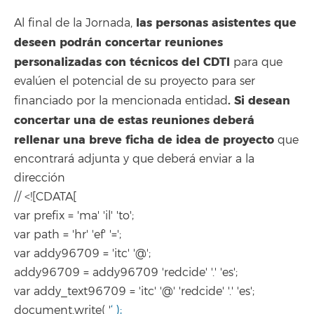
las personas asistentes que
Al final de la Jornada,
deseen podrán concertar reuniones
personalizadas con técnicos del CDTI
para que
evalúen el potencial de su proyecto para ser
. Si desean
financiado por la mencionada entidad
concertar una de estas reuniones deberá
rellenar una breve ficha de idea de proyecto
que
encontrará adjunta y que deberá enviar a la
dirección
// <![CDATA[
var prefix = 'ma' 'il' 'to';
var path = 'hr' 'ef' '=';
var addy96709 = 'itc' '@';
addy96709 = addy96709 'redcide' '.' 'es';
var addy_text96709 = 'itc' '@' 'redcide' '.' 'es';
document.write( '
‘ );