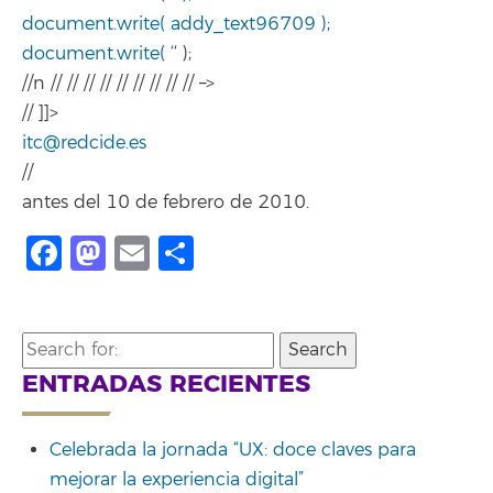
document.write( addy_text96709 );
document.write( ‘
‘ );
//n // // // // // // // // // –>
// ]]>
itc@redcide.es
//
antes del 10 de febrero de 2010.
Facebook
Mastodon
Email
Compartir
Search
for:
ENTRADAS RECIENTES
Celebrada la jornada “UX: doce claves para
mejorar la experiencia digital”