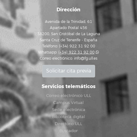
Dirección
Avenida de la Trinidad, 61
Apartado Postal 456
38200, San Cristóbal de La Laguna
Santa Cruz de Tenerife - España
Teléfono: (+34) 922 31 92 00
Whatsapp:
(+34) 922 31 92 00
Correo electrónico:
info@fg.ull.es
Solicitar cita previa
Servicios telemáticos
Correo electrónico ULL
Campus Virtual
Sede electrónica
Biblioteca digital
Directorio ULL
Buscador