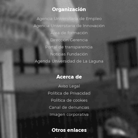
Organización
Agencia Universitaria de Empleo
Agencia Universitaria de Innovación
Área de formación
Dirección Gerencia
Portal de transparencia
Noticias Fundación
Agenda Universidad de La Laguna
Acerca de
Aviso Legal
Política de Privacidad
Política de cookies
Canal de denuncias
Imagen corporativa
Otros enlaces