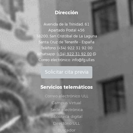
Dirección
Avenida de la Trinidad, 61
Apartado Postal 456
38200, San Cristóbal de La Laguna
Santa Cruz de Tenerife - España
Teléfono: (+34) 922 31 92 00
Whatsapp:
(+34) 922 31 92 00
Correo electrónico:
info@fg.ull.es
Solicitar cita previa
Servicios telemáticos
Correo electrónico ULL
Campus Virtual
Sede electrónica
Biblioteca digital
Directorio ULL
Buscador