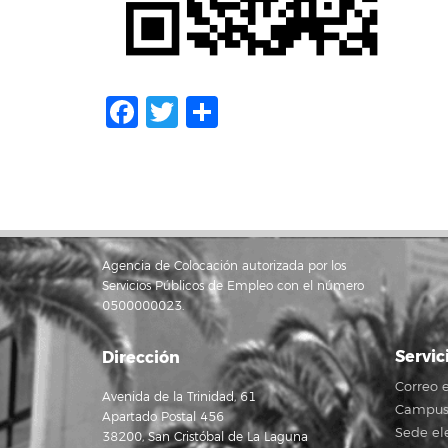
Facebook
Twitter
Compartir
Agencia de Colocación autorizada por los
Servicios Públicos de Empleo con el número
0500000023.
Servic
Dirección
Correo e
Avenida de la Trinidad, 61
Campus 
Apartado Postal 456
Sede el
38200, San Cristóbal de La Laguna