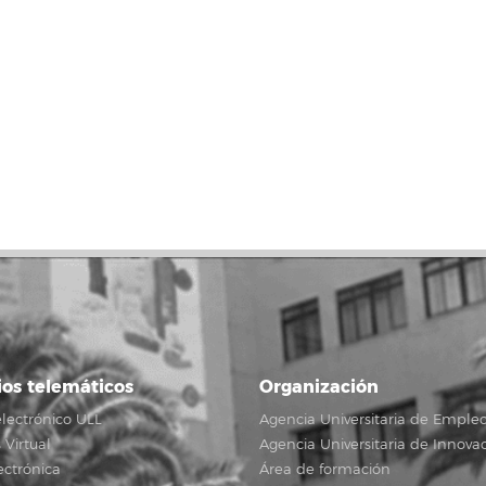
ios telemáticos
Organización
lectrónico ULL
Agencia Universitaria de Emple
Virtual
Agencia Universitaria de Innova
ectrónica
Área de formación