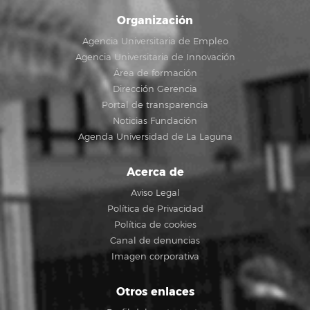
Organización
Agencia Universitaria de Empleo
Agencia Universitaria de Innovación
Área de formación
Dirección Gerencia
Portal de transparencia
Noticias Fundación
Agenda Universidad de La Laguna
Acerca de
Aviso Legal
Política de Privacidad
Política de cookies
Canal de denuncias
Imagen corporativa
Otros enlaces