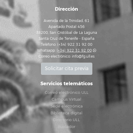
Dirección
Avenida de la Trinidad, 61
Apartado Postal 456
38200, San Cristóbal de La Laguna
Santa Cruz de Tenerife - España
Teléfono: (+34) 922 31 92 00
Whatsapp:
(+34) 922 31 92 00
Correo electrónico:
info@fg.ull.es
Solicitar cita previa
Servicios telemáticos
Correo electrónico ULL
Campus Virtual
Sede electrónica
Biblioteca digital
Directorio ULL
Buscador