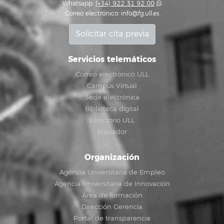
Whatsapp:
(+34) 922 31 92 00
Correo electrónico:
info@fg.ull.es
Solicitar cita previa
Servicios telemáticos
Correo electrónico ULL
Campus Virtual
Sede electrónica
Biblioteca digital
Directorio ULL
Buscador
Organización
Agencia Universitaria de Empleo
Agencia Universitaria de Innovación
Área de formación
Dirección Gerencia
Portal de transparencia