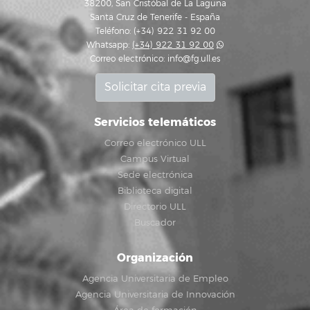
38200, San Cristóbal de La Laguna
Santa Cruz de Tenerife - España
Teléfono: (+34) 922 31 92 00
Whatsapp:
(+34) 922 31 92 00
Correo electrónico:
info@fg.ull.es
Solicitar cita previa
Servicios telemáticos
Correo electrónico ULL
Campus Virtual
Sede electrónica
Biblioteca digital
Directorio ULL
Buscador
Organización
Agencia Universitaria de Empleo
Agencia Universitaria de Innovación