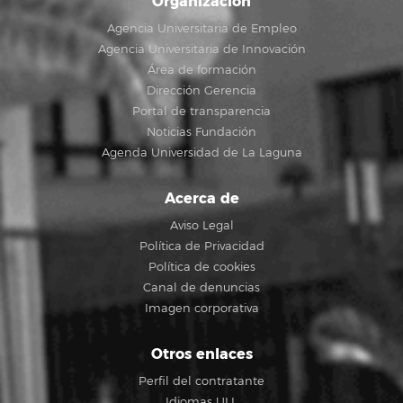
Organización
Agencia Universitaria de Empleo
Agencia Universitaria de Innovación
Área de formación
Dirección Gerencia
Portal de transparencia
Noticias Fundación
Agenda Universidad de La Laguna
Acerca de
Aviso Legal
Política de Privacidad
Política de cookies
Canal de denuncias
Imagen corporativa
Otros enlaces
Perfil del contratante
Idiomas ULL