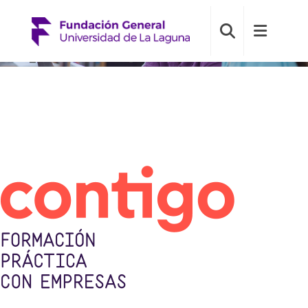
[rev_slider alias=»contigo»]