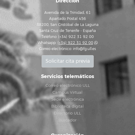
Dirección
Avenida de la Trinidad, 61
Apartado Postal 456
38200, San Cristóbal de La Laguna
Santa Cruz de Tenerife - España
Teléfono: (+34) 922 31 92 00
Whatsapp:
(+34) 922 31 92 00
Correo electrónico:
info@fg.ull.es
Solicitar cita previa
Servicios telemáticos
Correo electrónico ULL
Campus Virtual
Sede electrónica
Biblioteca digital
Directorio ULL
Buscador