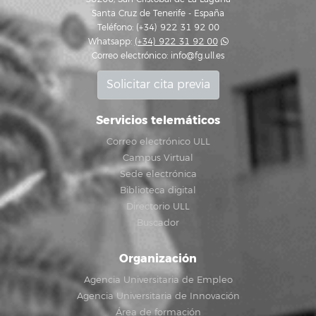
Santa Cruz de Tenerife - España
Teléfono: (+34) 922 31 92 00
Whatsapp:
(+34) 922 31 92 00
Correo electrónico:
info@fg.ull.es
Solicitar cita previa
Servicios telemáticos
Correo electrónico ULL
Campus Virtual
Sede electrónica
Biblioteca digital
Directorio ULL
Buscador
Organización
Agencia Universitaria de Empleo
Agencia Universitaria de Innovación
Área de formación