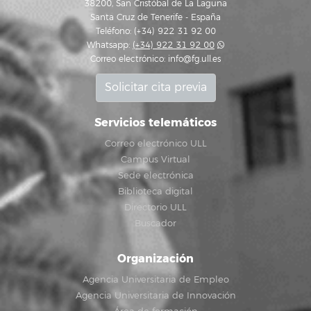
38200, San Cristóbal de La Laguna
Santa Cruz de Tenerife - España
Teléfono: (+34) 922 31 92 00
Whatsapp:
(+34) 922 31 92 00
Correo electrónico:
info@fg.ull.es
Solicitar cita previa
Servicios telemáticos
Correo electrónico ULL
Campus Virtual
Sede electrónica
Biblioteca digital
Directorio ULL
Buscador
Organización
Agencia Universitaria de Empleo
Agencia Universitaria de Innovación