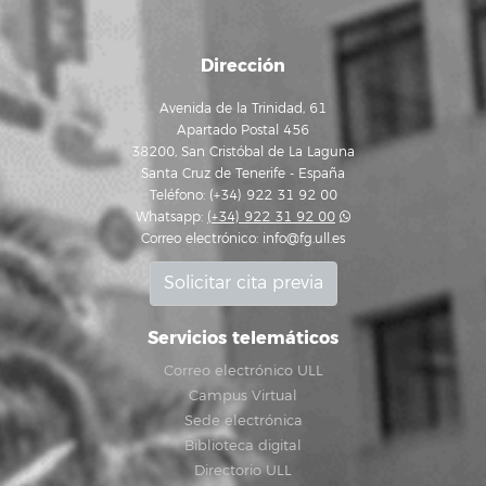
Dirección
Avenida de la Trinidad, 61
Apartado Postal 456
38200, San Cristóbal de La Laguna
Santa Cruz de Tenerife - España
Teléfono: (+34) 922 31 92 00
Whatsapp:
(+34) 922 31 92 00
Correo electrónico:
info@fg.ull.es
Solicitar cita previa
Servicios telemáticos
Correo electrónico ULL
Campus Virtual
Sede electrónica
Biblioteca digital
Directorio ULL