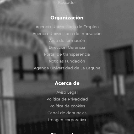
Buscador
Organización
Agencia Universitaria de Empleo
Agencia Universitaria de Innovación
Área de formación
Dirección Gerencia
Portal de transparencia
Noticias Fundación
Agenda Universidad de La Laguna
Acerca de
Aviso Legal
Política de Privacidad
Política de cookies
Canal de denuncias
Imagen corporativa