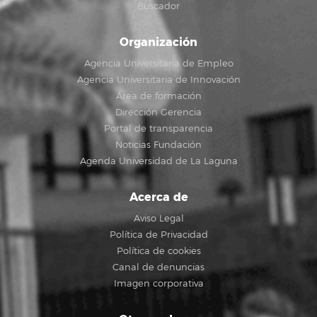
Buscador
Organización
Agencia Universitaria de Empleo
Agencia Universitaria de Innovación
Área de formación
Dirección Gerencia
Portal de transparencia
Noticias Fundación
Agenda Universidad de La Laguna
Acerca de
Aviso Legal
Política de Privacidad
Política de cookies
Canal de denuncias
Imagen corporativa