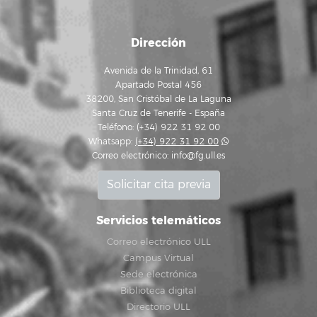
Dirección
Avenida de la Trinidad, 61
Apartado Postal 456
38200, San Cristóbal de La Laguna
Santa Cruz de Tenerife - España
Teléfono: (+34) 922 31 92 00
Whatsapp:
(+34) 922 31 92 00
Correo electrónico:
info@fg.ull.es
Solicitar cita previa
Servicios telemáticos
Correo electrónico ULL
Campus Virtual
Sede electrónica
Biblioteca digital
Directorio ULL