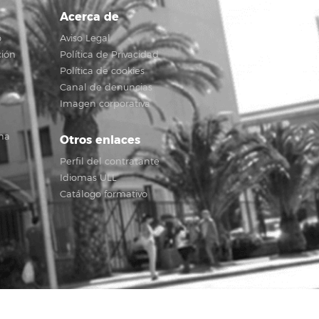
Acerca de
o
Aviso Legal
ción
Política de Privacidad
Política de cookies
Canal de denuncias
Imagen corporativa
na
Otros enlaces
Perfil del contratante
Idiomas ULL
Catálogo formativo