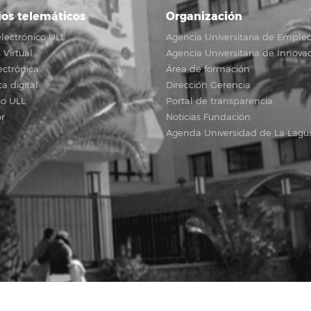
ios telemáticos
Organización
lectrónico ULL
Agencia Universitaria de Emple
Virtual
Agencia Universitaria de Innova
ectrónica
Área de formación
ca digital
Dirección Gerencia
io ULL
Portal de transparencia
r
Noticias Fundación
Agenda Universidad de La Lagu