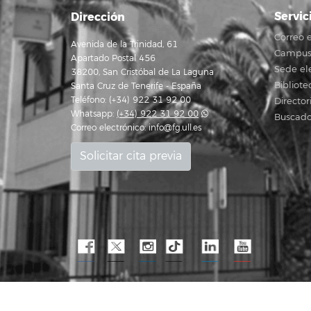
Servic
Dirección
Correo e
Avenida de la Trinidad, 61
Campus 
Apartado Postal 456
Sede el
38200, San Cristóbal de La Laguna
Bibliote
Santa Cruz de Tenerife - España
Teléfono: (+34) 922 31 92 00
Director
Whatsapp:
(+34) 922 31 92 00
Buscado
Correo electrónico:
info@fg.ull.es
Solicitar cita previa