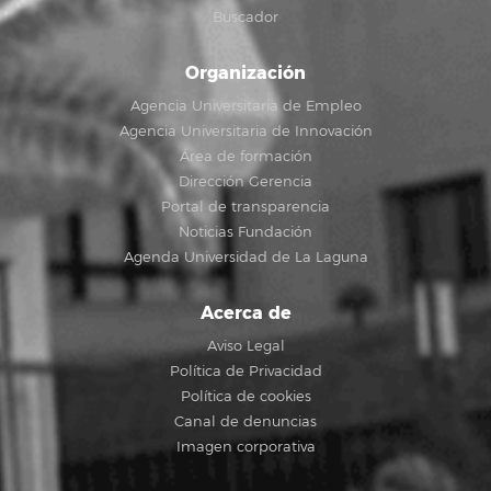
Buscador
Organización
Agencia Universitaria de Empleo
Agencia Universitaria de Innovación
Área de formación
Dirección Gerencia
Portal de transparencia
Noticias Fundación
Agenda Universidad de La Laguna
Acerca de
Aviso Legal
Política de Privacidad
Política de cookies
Canal de denuncias
Imagen corporativa