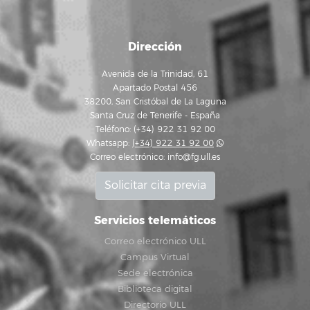
Dirección
Avenida de la Trinidad, 61
Apartado Postal 456
38200, San Cristóbal de La Laguna
Santa Cruz de Tenerife - España
Teléfono: (+34) 922 31 92 00
Whatsapp:
(+34) 922 31 92 00
Correo electrónico:
info@fg.ull.es
Solicitar cita previa
Servicios telemáticos
Correo electrónico ULL
Campus Virtual
Sede electrónica
Biblioteca digital
Directorio ULL