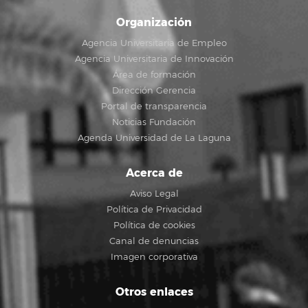
Organización
Agencia Universitaria de Empleo
Agencia Universitaria de Innovación
Área de formación
Dirección Gerencia
Portal de transparencia
Noticias Fundación
Agenda Universidad de La Laguna
Acerca de
Aviso Legal
Política de Privacidad
Política de cookies
Canal de denuncias
Imagen corporativa
Otros enlaces