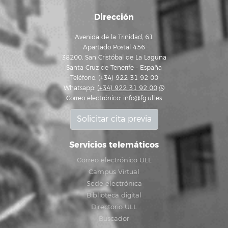
Dirección
Avenida de la Trinidad, 61
Apartado Postal 456
38200, San Cristóbal de La Laguna
Santa Cruz de Tenerife - España
Teléfono: (+34) 922 31 92 00
Whatsapp:
(+34) 922 31 92 00
Correo electrónico:
info@fg.ull.es
Solicitar cita previa
Servicios telemáticos
Correo electrónico ULL
Campus Virtual
Sede electrónica
Biblioteca digital
Directorio ULL
Buscador