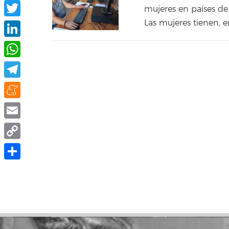
Facebook
mujeres en países de
Las mujeres tienen, 
Twitter
LinkedIn
WhatsApp
Telegram
Meneame
Email
Copy
Link
Compartir