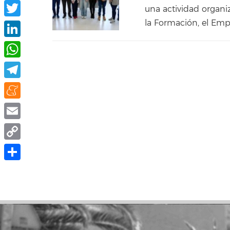
Facebook
una actividad organi
la Formación, el Empl
Twitter
LinkedIn
WhatsApp
Telegram
Meneame
Email
Copy
Link
Share