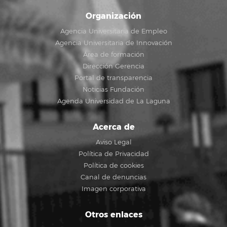
Organización
Agencia Universitaria de Empleo
Agencia Universitaria de Innovación
Área de formación
Dirección Gerencia
Portal de transparencia
Noticias Fundación
Agenda Universidad de La Laguna
Acerca de
Aviso Legal
Política de Privacidad
Política de cookies
Canal de denuncias
Imagen corporativa
Otros enlaces