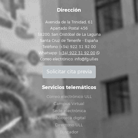
Dirección
Avenida de la Trinidad, 61
Apartado Postal 456
38200, San Cristóbal de La Laguna
Santa Cruz de Tenerife - España
Teléfono: (+34) 922 31 92 00
Whatsapp:
(+34) 922 31 92 00
Correo electrónico:
info@fg.ull.es
Solicitar cita previa
Servicios telemáticos
Correo electrónico ULL
Campus Virtual
Sede electrónica
Biblioteca digital
Directorio ULL
Buscador