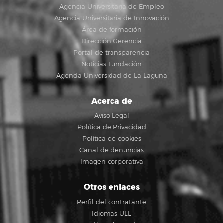
Agencia Universitaria de Empleo
Agencia Universitaria de Innovación
Área de formación
Dirección Gerencia
Portal de transparencia
Noticias Fundación
Agenda Universidad de La Laguna
Acerca de
Aviso Legal
Política de Privacidad
Política de cookies
Canal de denuncias
Imagen corporativa
Otros enlaces
Perfil del contratante
Idiomas ULL