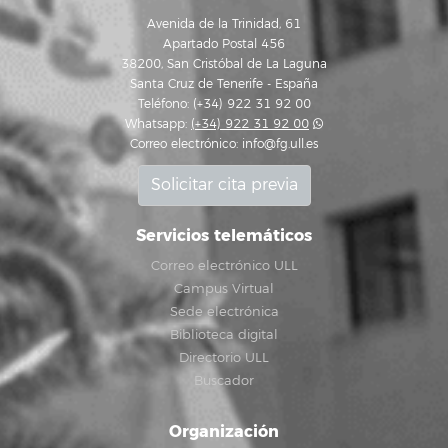
Avenida de la Trinidad, 61
Apartado Postal 456
38200, San Cristóbal de La Laguna
Santa Cruz de Tenerife - España
Teléfono: (+34) 922 31 92 00
Whatsapp:
(+34) 922 31 92 00
Correo electrónico:
info@fg.ull.es
Solicitar cita previa
Servicios telemáticos
Correo electrónico ULL
Campus Virtual
Sede electrónica
Biblioteca digital
Directorio ULL
Buscador
Organización