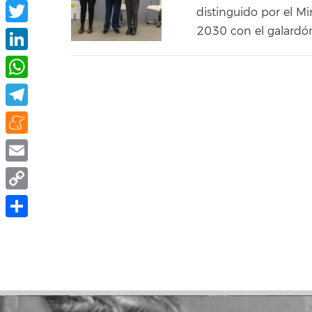
Facebook
distinguido por el M
2030 con el galardón
Twitter
LinkedIn
WhatsApp
Telegram
Meneame
Email
Copy
Link
Compartir