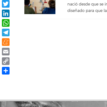
Facebook
nació desde que se i
diseñado para que l
Twitter
LinkedIn
WhatsApp
Telegram
Meneame
Email
Copy
Link
Compartir