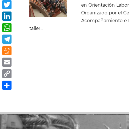
Facebook
en Orientación Labora
Organizado por el C
Twitter
Acompañamiento e In
LinkedIn
taller...
WhatsApp
Telegram
Meneame
Email
Copy
Link
Share