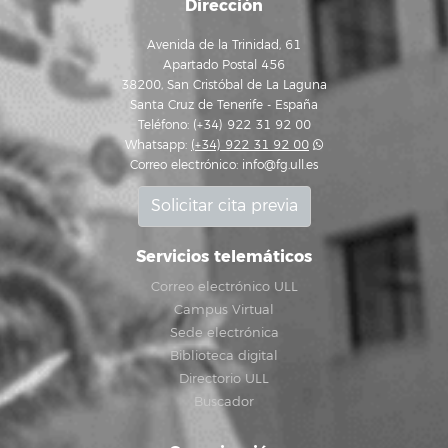
Dirección
Avenida de la Trinidad, 61
Apartado Postal 456
38200, San Cristóbal de La Laguna
Santa Cruz de Tenerife - España
Teléfono: (+34) 922 31 92 00
Whatsapp:
(+34) 922 31 92 00
Correo electrónico:
info@fg.ull.es
Solicitar cita previa
Servicios telemáticos
Correo electrónico ULL
Campus Virtual
Sede electrónica
Biblioteca digital
Directorio ULL
Buscador